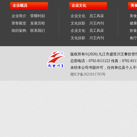
企业概况
企业文化
美
企业简介
荣耀时刻
企业文化
员工风采
美食
荣誉殿堂
发展历程
文化掠影
川王内刊
健康
组织架构
联系我们
企业文化
员工风采
饮食
文化掠影
川王内刊
食疗
版权所有©(2026) 九江市盛世川王餐饮
总部电话：0792-8111222 传真：0792-811
未经本公司书面许可，任何单位及个人不
赣ICP备2021011795号