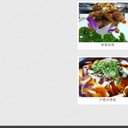
奇香排骨
川香水煮鱼