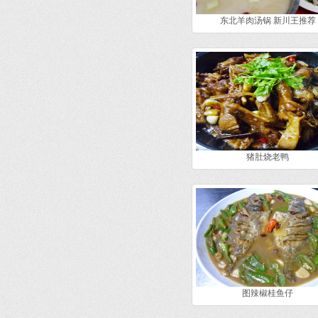
东北羊肉汤锅 新川王推荐
猪肚烧老鸭
图辣椒桂鱼仔