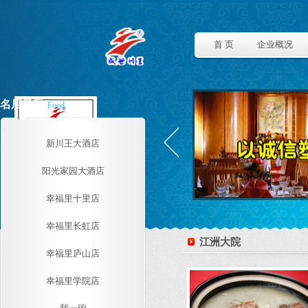
首 页
企业概况
名店风采
Food
新川王大酒店
阳光家园大酒店
幸福里十里店
幸福里长虹店
江洲大院
幸福里庐山店
幸福里学院店