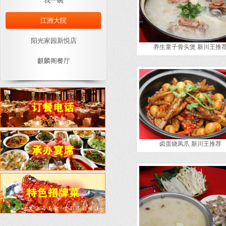
我一碗
江洲大院
阳光家园新悦店
养生童子骨头煲 新川王推
麒麟阁餐厅
卤蛋烧凤爪 新川王推荐