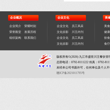
企业概况
企业文化
美
企业简介
荣耀时刻
企业文化
员工风采
美食
荣誉殿堂
发展历程
文化掠影
川王内刊
健康
组织架构
联系我们
企业文化
员工风采
饮食
文化掠影
川王内刊
食疗
版权所有©(2026) 九江市盛世川王餐饮
总部电话：0792-8111222 传真：0792-811
未经本公司书面许可，任何单位及个人不
赣ICP备2021011795号