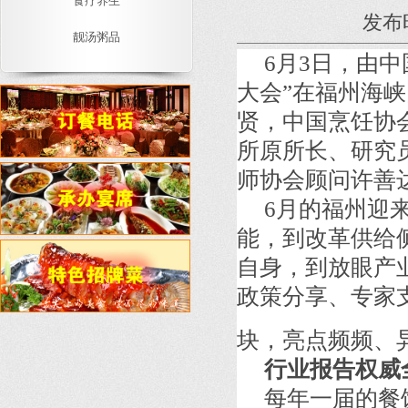
食疗养生
发布时
靓汤粥品
6月3日，由中
大会”在福州海
贤，中国烹饪协
所原所长、研究
师协会顾问许善
6月的福州迎
能，到改革供给
自身，到放眼产
政策分享、专家
块，亮点频频、
行业报告权威
每年一届的餐