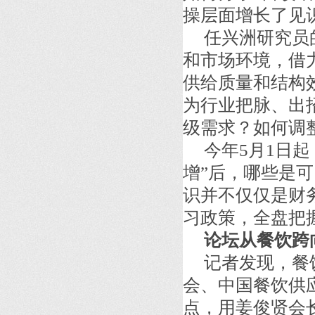
操层面增长了见
任兴洲研究员
和市场环境，借
供给质量和结构
为行业把脉、出
级需求？如何调
今年5月1日起
增”后，哪些是
识并不仅仅是财
习政策，全盘把
论坛从餐饮跨
记者发现，餐
会、中国餐饮供
点，用姜俊贤会